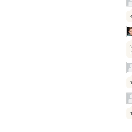
И
С
:
П
П