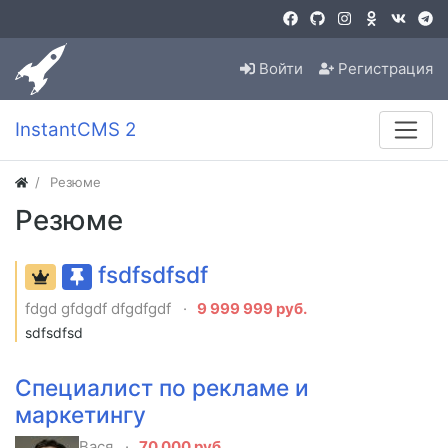
Войти
Регистрация
InstantCMS 2
Резюме
Резюме
fsdfsdfsdf
fdgd gfdgdf dfgdfgdf
9 999 999 руб.
sdfsdfsd
Специалист по рекламе и
маркетингу
Вася
70 000 руб.