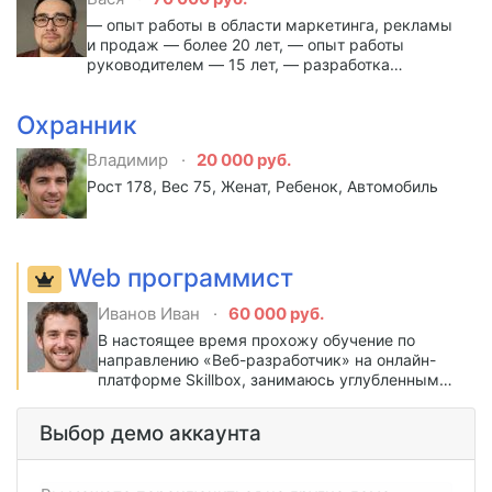
— опыт работы в области маркетинга, рекламы
и продаж — более 20 лет, — опыт работы
руководителем — 15 лет, — разработка
маркетинговой стратегии с 2009 года, — опыт
работы в области маркетинговых
Охранник
коммуникаций с 1998 года
Владимир
20 000 руб.
Рост 178, Вес 75, Женат, Ребенок, Автомобиль
Web программист
Иванов Иван
60 000 руб.
В настоящее время прохожу обучение по
направлению «Веб-разработчик» на онлайн-
платформе Skillbox, занимаюсь углубленным
изучением языка PHP, различных библиотек и
компонентов, адаптивной и кроссбраузерной
Выбор демо аккаунта
верстки. Также прохожу обучение в
магистратуре по направлению «Информатика
и вычислительная техника», специализация