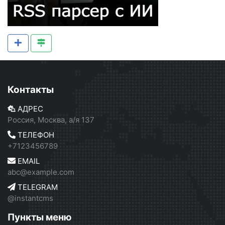
Контакты
АДРЕС
Россия, Москва, а/я 137
ТЕЛЕФОН
+7123456789
EMAIL
abc@example.com
TELEGRAM
@instantcms
Пункты меню