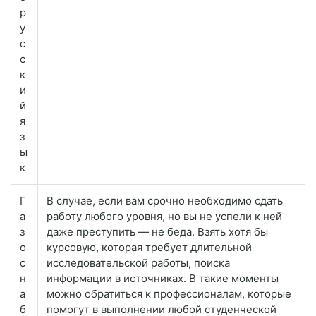
р
у
с
с
к
и
й
я
з
ы
к
Г
В случае, если вам срочно необходимо сдать
а
работу любого уровня, но вы не успели к ней
з
даже преступить — не беда. Взять хотя бы
о
курсовую, которая требует длительной
с
исследовательской работы, поиска
н
информации в источниках. В такие моменты
а
можно обратиться к профессионалам, которые
б
помогут в выполнении любой студенческой