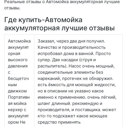
Реальные отзывы о Автомойка аккумуляторная лучшие
отзывы.
Где купить-Автомойка
аккумуляторная лучшие отзывы
Автомойка
Заказал, через два дня получил.
аккумулят
Качество и производительность
орная
испробовал дома в ванной. Просто
высокого
супер. Две насадки (струя и
давления
распылитель). Насос очень мощный,
с
соединительные элементы без
бесщеточ
нареканий, протечек не обнаружил.
ным
есть ёмкость для моющей жидкости,
движком
но в описании не указано какое
Портативн
именно к применению. очень лёгкий,
ая мойка
шланг длинный. рекомендую и
керхер с
производителя, и поставщика. может
аккумулят
кто-то подскажет какое моющее
ором Не
средство применять